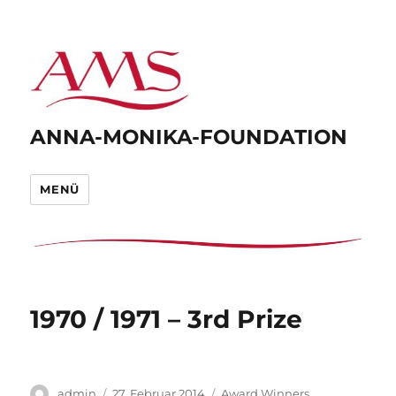
ANNA-MONIKA-FOUNDATION
MENÜ
1970 / 1971 – 3rd Prize
Autor
Veröffentlicht
Kategorien
admin
27. Februar 2014
Award Winners