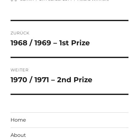
am
Beitragsnavigation
ZURÜCK
1968 / 1969 – 1st Prize
Vorheriger
Beitrag:
WEITER
1970 / 1971 – 2nd Prize
Nächster
Beitrag:
Home
About