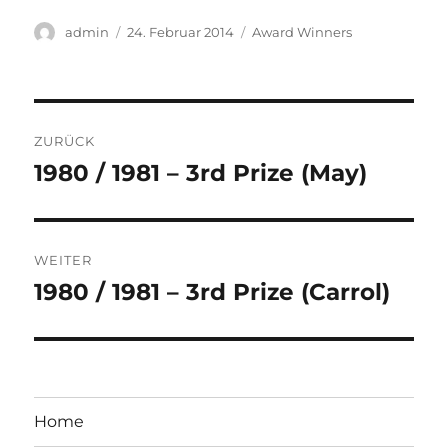
Autor
Veröffentlicht
Kategorien
admin
24. Februar 2014
Award Winners
am
Beitragsnavigation
ZURÜCK
1980 / 1981 – 3rd Prize (May)
Vorheriger
Beitrag:
WEITER
1980 / 1981 – 3rd Prize (Carrol)
Nächster
Beitrag:
Home