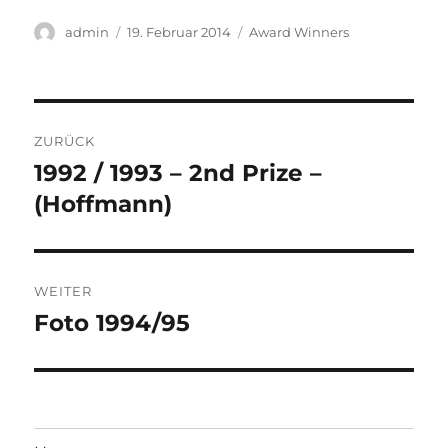
Autor
Veröffentlicht
Kategorien
admin
19. Februar 2014
Award Winners
am
Beitragsnavigation
ZURÜCK
1992 / 1993 – 2nd Prize –
Vorheriger
Beitrag:
(Hoffmann)
WEITER
Foto 1994/95
Nächster
Beitrag: