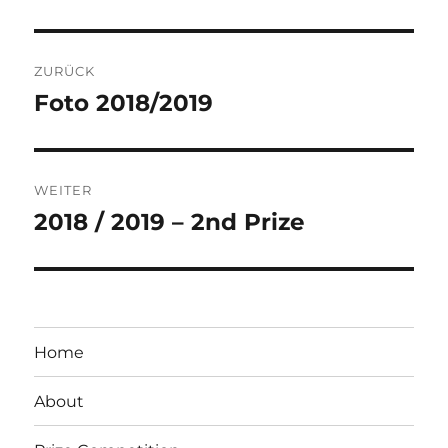
Beitragsnavigation
ZURÜCK
Foto 2018/2019
Vorheriger
Beitrag:
WEITER
2018 / 2019 – 2nd Prize
Nächster
Beitrag:
Home
About