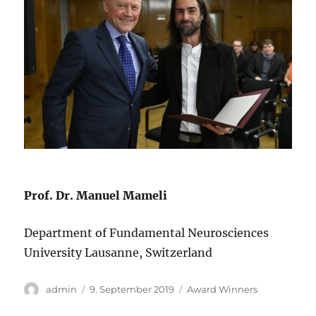
Prof. Dr. Manuel Mameli
Department of Fundamental Neurosciences
University Lausanne, Switzerland
Autor
Veröffentlicht
Kategorien
admin
9. September 2019
Award Winners
am