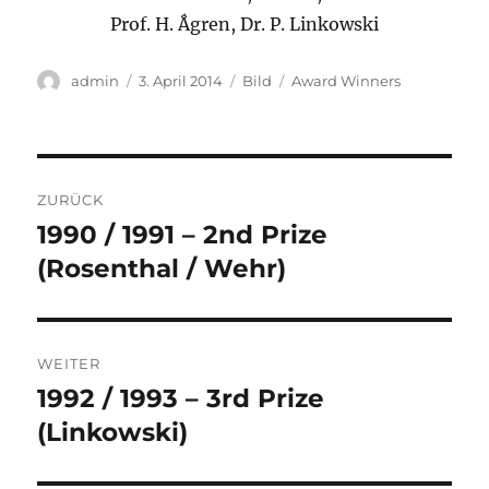
Prof. H. Ǻgren, Dr. P. Linkowski
Autor
Veröffentlicht
Format
Kategorien
admin
3. April 2014
Bild
Award Winners
am
Beitragsnavigation
ZURÜCK
1990 / 1991 – 2nd Prize
Vorheriger
Beitrag:
(Rosenthal / Wehr)
WEITER
1992 / 1993 – 3rd Prize
Nächster
Beitrag:
(Linkowski)