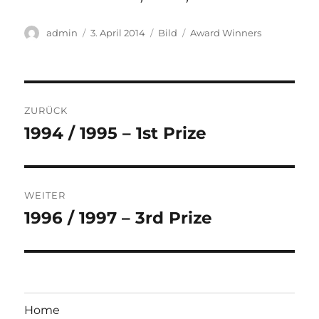
Autor
Veröffentlicht
Format
Kategorien
admin
3. April 2014
Bild
Award Winners
am
Beitragsnavigation
ZURÜCK
1994 / 1995 – 1st Prize
Vorheriger
Beitrag:
WEITER
1996 / 1997 – 3rd Prize
Nächster
Beitrag:
Home